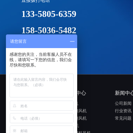
直接拨打电话
133-5805-6359
158-5036-5482
请您留言
节能环保防爆风机
感谢您的关注，当前客服人员不在
线，请填写一下您的信息，我们会
尽快和您联系。
关于我们
产品中心
新闻中
公司介绍
铁风机
公司新闻
企业文化
玻璃钢风机
行业资讯
荣誉证书
不锈钢风机
常见问题
抗静电风机
销售网络
PP风机