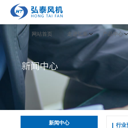
铁风机
网站首页
走进弘泰
产品中心
公司介绍
铁风机
公司
企业文化
玻璃钢风机
行业
荣誉证书
不锈钢风机
常见
铁风机
销售网络
PP风机
走进弘泰>>
更
特殊材料风机
新闻中心
行业