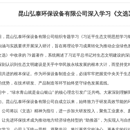
昆山弘泰环保设备有限公司深入学习《文选
日，昆山弘泰环保设备有限公司组织专题学习《习近平生态文明思想学习
内涵与实践要求开展深入研讨，旨在将理论学习成果转化为推动企业绿色
文选》中收录的
79 篇著作，系统阐述了习近平总书记对生态文明建设的
深刻认识到生态文明建设是关乎中华民族永续发展的根本大计，而坚持党
同共进的根本保证。作为环保设备制造企业，必须牢牢把握党中央关于生
的优势，在技术研发、产品制造等环节始终坚守绿色发展底线。
习中，
“绿水青山就是金山银山” 的核心理念引发广泛共鸣。大家深刻理
力。昆山弘泰环保设备有限公司自成立以来，始终致力于研发高效节能的
，公司将以《文选》精神为指引，进一步加大研发投入，聚焦工业废水、
，让先进环保技术成为推动地方经济绿色转型的 “助推器”，为实现人与
次学习，公司上下统一思想、凝聚共识，将以更坚定的决心、更务实的行