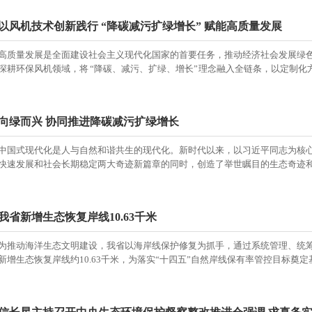
以风机技术创新践行 “降碳减污扩绿增长” 赋能高质量发展
高质量发展是全面建设社会主义现代化国家的首要任务，推动经济社会发展绿
深耕环保风机领域，将 “降碳、减污、扩绿、增长” 理念融入全链条，以定制化方案
向绿而兴 协同推进降碳减污扩绿增长
中国式现代化是人与自然和谐共生的现代化。新时代以来，以习近平同志为核
快速发展和社会长期稳定两大奇迹新篇章的同时，创造了举世瞩目的生态奇迹和绿
我省新增生态恢复岸线10.63千米
为推动海洋生态文明建设，我省以海岸线保护修复为抓手，通过系统管理、统
新增生态恢复岸线约10.63千米，为落实“十四五”自然岸线保有率管控目标奠定基础