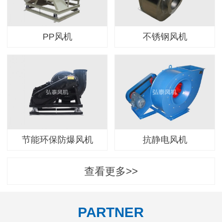
PP风机
不锈钢风机
节能环保防爆风机
抗静电风机
查看更多>>
PARTNER