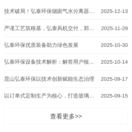
技术破局！弘泰环保烟囱气水分离器重磅亮相，助力工业烟气治理提质增效
2025-12-13
严谨工艺筑根基，弘泰风机交付，郑重服务赢信赖！
2025-11-29
弘泰环保优质装备助力绿色发展
2025-10-30
弘泰环保设备技术解析：解答用户核心疑问，助力环保需求落地
2025-10-14
昆山弘泰环保以技术创新赋能生态治理​
2025-09-17
以订单式定制生产为核心，打造玻璃钢风机全场景解决方案
2025-09-15
查看更多>>