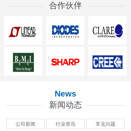
合作伙伴
News
新闻动态
公司新闻
行业资讯
常见问题