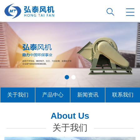
关于我们
产品中心
新闻资讯
联系我们
About Us
关于我们